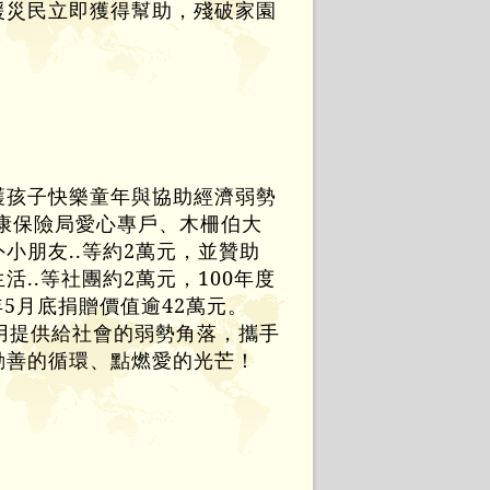
援災民立即獲得幫助，殘破家園
護孩子快樂童年與協助經濟弱勢
康保險局愛心專戶、木柵伯大
小朋友..等
約2萬元，並贊助
..等社團約2萬元，100年度
年5月底捐贈價值逾42萬元。
費用提供給社會的弱勢角落，攜手
動善的循環、點燃愛的光芒！