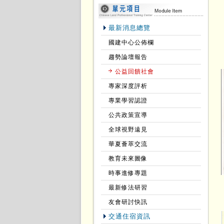
最新消息總覽
國建中心公佈欄
趨勢論壇報告
公益回饋社會
專家深度評析
專業學習認證
公共政策宣導
全球視野遠見
華夏薈萃交流
教育未來圖像
時事進修專題
最新修法研習
友會研討快訊
交通住宿資訊