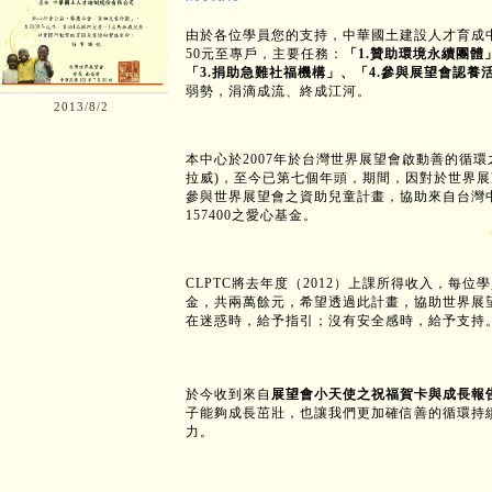
由於各位學員您的支持，中華國土建設人才育成
50
元至專戶，主要任務：
「
1.
贊助環境永續團體
「
3.
捐助急難社福機構」、「
4.
參與展望會認養
弱勢，涓滴成流、終成江河。
2013/8/2
本中心於
2007
年於台灣世界展望會啟動善的循環
拉威
)
，至今已第七個年頭，期間，因對於世界展
參與世界展望會之資助兒童計畫，協助來自台灣
157400
之愛心基金。
CLPTC
將去年度（
2012
）上課所得收入，每位學
金，共兩萬餘元，希望透過此計畫，協助世界展
在迷惑時，給予指引；沒有安全感時，給予支持
於今收到來自
展望會小天使之祝福賀卡與成長報
子能夠成長茁壯，也讓我們更加確信善的循環持
力。