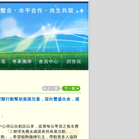
機電
專家團隊
會員中心
回首頁
續以實際行動幫助貧困兒童，迎向豐盛生命，感
動：
中心得以自創設以來，提撥每位學員之報名費
」、「2.辦理免費永續講座與推廣活動」、
養活動」，希望能夠拋磚引玉，帶動更多人協助