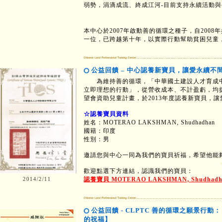
弱勢，涓滴成流、終成江河-目前支持永續活動
本中心於2007年啟動善的循環之種子，自200
一位，已跨越第十年，以實際行動幫助貧困兒童
公益回饋 – 中心認養新寶貝，讓愛永續不
為維持善的循環，「中華國土建設人才育成中心
立即理想的行動」，從營收成本、不計盈虧，均
望會資助兒童計畫，於2013年度認養新寶貝，
☆認養寶貝資料
姓名：MOTERAO LAKSHMAN, Shudhadhan
國籍：印度
性別：男
邀請您與中心一同為我們的寶貝祈福，希望他能
歡迎點選下方連結，認識我們的寶貝：
2014/2/11
認養寶貝 MOTERAO LAKSHMAN, Shudhadh
公益回饋 - CLPTC 善的循環之願景行動
的祝福】