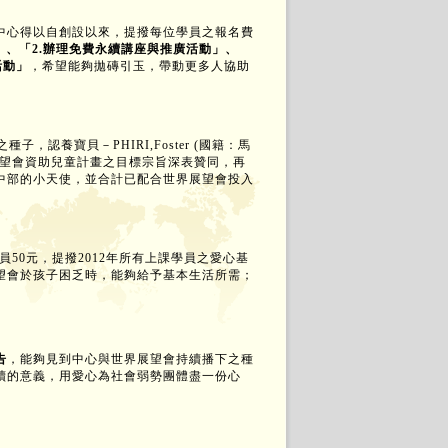
中心得以自創設以來，提撥每位學員之報名費
」、「
2.
辦理免費永續講座與推廣活動」、
活動」
，希望能夠拋磚引玉，帶動更多人協助
之種子，認養寶貝－
PHIRI,Foster (
國籍：馬
望會資助兒童計畫之目標宗旨深表贊同，再
中部的小天使，並合計已配合世界展望會投入
員
50
元，提撥
2012
年所有上課學員之愛心基
望會於孩子困乏時，能夠給予基本生活所需；
。
告
，能夠見到中心與世界展望會持續播下之種
續的意義，用愛心為社會弱勢團體盡一份心