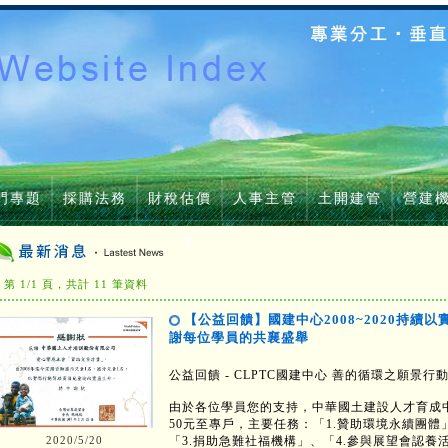
門專題
採購法務
財稅估價
人事主管
土開建管
營建
第 1/1 頁，共計 11 筆資料
【公益回饋】國建中心2008~2020持
謝每位學員的共襄盛舉
公益回饋 - CLPTC國建中心 善的循環之願景行
由於各位學員您的支持，中華國土建設人才育成
50元至專戶，主要任務：「1.贊助環境永續團體
「3.捐助急難社福機構」、「4.參與展望會認
2020/5/20