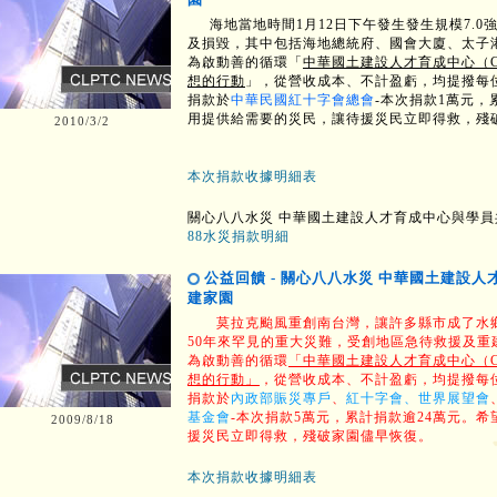
海地當地時間1月12日下午發生發生規模7.0
及損毀，其中包括海地總統府、國會大廈、太子
為啟動善的循環「
中華國土建設人才育成中心（C
想的行動
」，從營收成本、不計盈虧，均提撥每
捐款於
中華民國紅十字會總會
-本次捐款1萬元，
用提供給需要的災民，讓待援災民立即得救，殘
2010/3/2
本次捐款收據明細表
關心八八水災 中華國土建設人才育成中心與學
88水災捐款明細
公益回饋 - 關心八八水災 中華國土建設
建家園
莫拉克颱風重創南台灣，讓許多縣市成了水鄉
50年來罕見的重大災難，受創地區急待救援及
為啟動善的循環
「中華國土建設人才育成中心（C
想的行動」
，從營收成本、不計盈虧，均提撥每
捐款於
內政部賑災專戶
、
紅十字會、世界展望會
基金會
-本次捐款5萬元，累計捐款逾24萬元。
2009/8/18
援災民立即得救，殘破家園儘早恢復。
本次捐款收據明細表