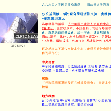
八八水災／災民需要您來愛！ 捐款管道看過來
公益回饋 - 感謝產官學研派訓支持：實務
+捐款逾18萬元
為啟動善的循環，
「中華國土建設人才育成中心（
的行動
」
，
從營收成本、不計盈虧，均提撥每位學
會
、
羅慧夫顱顏基金會
、
紅十字會
、
世界展望會
捐款1萬元；此外，為推動環境永續工作，另贊
5.5萬元。涓滴成流、終為江河-累計捐款約18萬
2008/5/24
再次感謝以下單位支持本中心，參與回饋社會弱
僅列舉部分）
中央部會
中華民國總統府、行政院經建會.工程會.
農委會.
交通部.內政部…等中央各部會所屬各級
機關
感謝:
「行政院國軍退除役官兵輔導委員會」
肯定本中
機構
地方機關
台北/高雄/台中/台南/桃園/新竹/雲林/彰化/嘉義/
祖…等縣市政府局處室、鄉鎮市公所