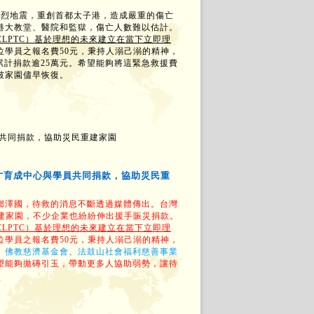
強烈地震，重創首都太子港，造成嚴重的傷亡
港大教堂、醫院和監獄，傷亡人數難以估計。
LPTC）基於理想的未來建立在當下立即理
位學員之報名費50元，秉持人溺己溺的精神，
累計捐款逾25萬元。希望能夠將這緊急救援費
破家園儘早恢復。
員共同捐款，協助災民重建家園
人才育成中心與學員共同捐款，協助災民重
澤國，待救的消息不斷透過媒體傳出。台灣
重建家園，不少企業也紛紛伸出援手賑災捐款。
LPTC）基於理想的未來建立在當下立即理
位學員之報名費50元，秉持人溺己溺的精神，
、
佛教慈濟基金會
、
法鼓山社會福利慈善事業
希望能夠拋磚引玉，帶動更多人協助弱勢，讓待