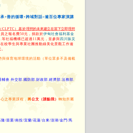
！
傳承+善的循環+跨域對話=逾百位專家演講
CLPTC）基於
理想的未來建立在當下立即理想
員之報名費50元，捐款於
伊甸社會福利基金
...等社福機構已超過11萬元，並參與
四川賑災
助在校學生與專業社團推動綠美化景觀工作逾
元。
勢與保育地球環境的活動（單位眾多不及備載
退輔會.
外交部.國防部.財政部.經濟部.法務部.
心之專業課程，
將
公文（請點我）
轉知所屬
基隆/苗栗/南投/宜蘭/花蓮/台東/澎湖/金門/馬