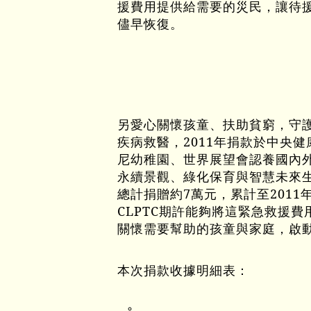
援費用提供給需要的災民，讓待
儘早恢復。
另愛心關懷孩童、扶助貧窮，守
疾病救醫，2011年捐款於
中央健
尼幼稚園、世界展望會認養國內外
永續景觀、綠化保育與智慧未來生活
總計捐贈約7萬元，累計至2011
CLPTC期許能夠將這緊急救援
關懷需要幫助的孩童與家庭，啟
本次捐款收據明細表：