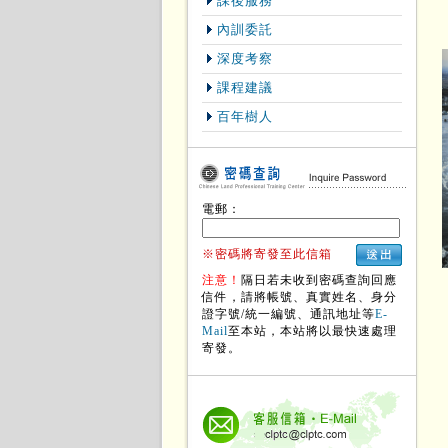
課後服務
內訓委託
深度考察
課程建議
百年樹人
電郵：
※密碼將寄發至此信箱
注意！
隔日若未收到密碼查詢回應
送出
信件，請將帳號、真實姓名、身分
證字號/統一編號、通訊地址等
E-
Mail
至本站，本站將以最快速處理
寄發。