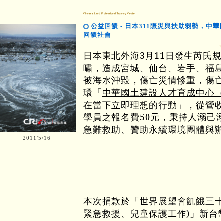
公益回饋 - 日本311賑災與扶助弱勢，
回饋社會
日本東北外海3月11日發生芮氏規
嘯，造成宮城、仙台、岩手、福
被海水沖毀，傷亡災情慘重，傷
環「
中華國土建設人才育成中心（
在當下立即理想的行動
」，從營
學員之報名費50元，秉持人溺己
急難救助、贊助永續環境團體與
2011/5/16
本次捐款於「
世界展望會飢餓三十
緊急救援、兒童保護工作
)
」新台