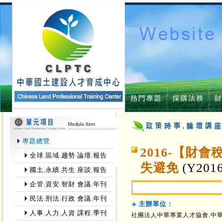
熱門專題
採購法務
專題總覽
2016-【財
全球.區域.趨勢 論壇.報告
失避免
(Y201
國土.永續.共生 座談.報告
企管.資安.智財 會議.年刊
民法.刑法.行政 會議.年刊
主辦單位：
人事.人力.人資 課程.季刊
社團法人中華專業人才協會.中