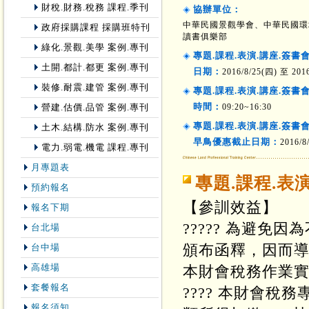
財稅.財務.稅務 課程.季刊
協辦單位：
中華民國景觀學會、中華民國環
政府採購課程 採購班特刊
讀書俱樂部
綠化.景觀.美學 案例.專刊
專題.課程.表演.講座.簽書
土開.都計.都更 案例.專刊
日期：
2016/8/25(四) 至 201
裝修.耐震.建管 案例.專刊
專題.課程.表演.講座.簽書
時間：
09:20~16:30
營建.估價.品管 案例.專刊
專題.課程.表演.講座.簽書
土木.結構.防水 案例.專刊
早鳥優惠截止日期：
2016/8
電力.弱電.機電 課程.專刊
月專題表
專題.課程.表
預約報名
【參訓效益】
報名下期
????? 為避
台北場
頒布函釋，因而
台中場
高雄場
本財會稅務作業
套餐報名
???? 本財會
報名須知