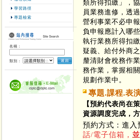
類所得扣繳」，
學習路徑
員業務進修，透
專題檢索
營利事業不必申
負申報應計入哪
執行業務所得扣
名稱：
疑義、給付外商
釐清財會稅務作
類別：
務作業，掌握相
規劃作業中。
專題.課程.表
【預約代表尚在
資源調度完成，
預約方式：進入
話
/
電子信箱
，
並